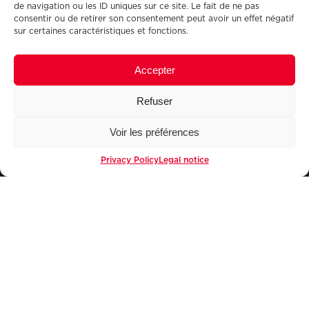
de navigation ou les ID uniques sur ce site. Le fait de ne pas
consentir ou de retirer son consentement peut avoir un effet négatif
sur certaines caractéristiques et fonctions.
Accepter
Refuser
Voir les préférences
JEAN FLOC’H brand
Privacy Policy
Legal notice
Food service
Distribution
Food industry
JEAN FLOC’H group
Pork cuts catalog
Food service catalog
News