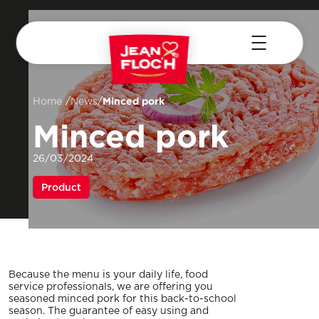
Minced pork
/
/
Home
News
Minced pork
26/03/2024
Product
Because the menu is your daily life, food
service professionals, we are offering you
seasoned minced pork for this back-to-school
season. The guarantee of easy using and