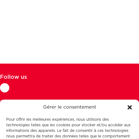
Follow us
Do you have a question ?
Gérer le consentement
We will respond to you as quickly as
possible
Pour offrir les meilleures expériences, nous utilisons des
Contact us
technologies telles que les cookies pour stocker et/ou accéder aux
informations des appareils. Le fait de consentir à ces technologies
nous permettra de traiter des données telles que le comportement